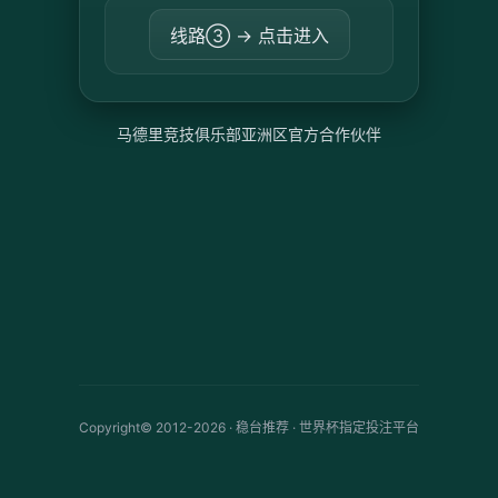
线路③ → 点击进入
马德里竞技俱乐部亚洲区官方合作伙伴
Copyright© 2012-2026 · 稳台推荐 · 世界杯指定投注平台